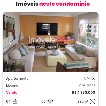
Imóveis
neste condomínio
Previous
Next
Apartamento
Moema
Cód.: IP1683
Venda:
R$ 4.950.000
04
06
330m²