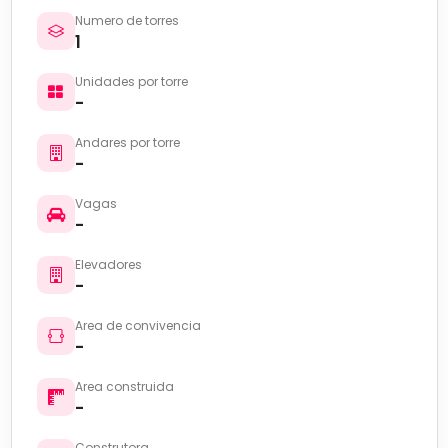
Numero de torres
1
Unidades por torre
-
Andares por torre
-
Vagas
-
Elevadores
-
Area de convivencia
-
Area construida
-
Construtora