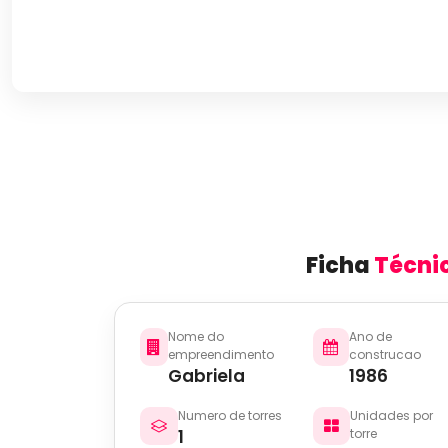
Ficha
Técni
Nome do
Ano de
empreendimento
construcao
Gabriela
1986
Numero de torres
Unidades por
1
torre