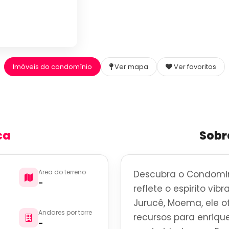
Imóveis do condomínio
Ver mapa
Ver favoritos
ca
Sobr
Area do terreno
Descubra o Condomin
-
reflete o espirito vi
Jurucê, Moema, ele 
Andares por torre
recursos para enrique
-