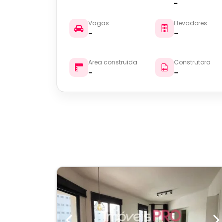
-
Vagas
Elevadores
-
-
Area construida
Construtora
-
-