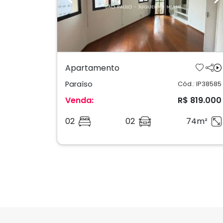
Previous
N
Apartamento
Paraíso
Cód.: IP38585
Venda:
R$ 819.000
02
02
74m²