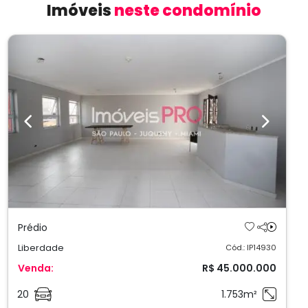
Imóveis
neste condomínio
Previous
Next
Prédio
Liberdade
Cód.: IP14930
Venda:
R$ 45.000.000
20
1.753m²