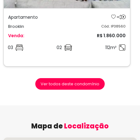
Apartamento
Brooklin
Cód.: IP38560
Venda:
R$ 1.860.000
03
02
112m²
Ver todos deste condomínio
Mapa de
Localização