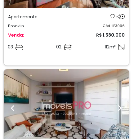
Apartamento
Brooklin
Cód.: IP3096
Venda:
R$ 1.580.000
03
02
112m²
Previous
Next