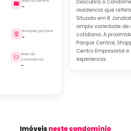
Area do terreno
Descubra o Condomin
-
residencia que reflete
Situado em R Jandiat
ampla variedade de r
Andares por torre
cotidiana. A proximid
-
Parque Central, Shoppi
Centro Empresarial e 
Area de
experiencia.
convivencia
-
Imóveis
neste condomínio