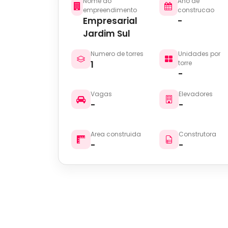
Nome do
Ano de
empreendimento
construcao
Empresarial
-
Jardim Sul
Numero de torres
Unidades por
1
torre
-
Vagas
Elevadores
-
-
Area construida
Construtora
-
-