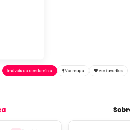
Imóveis do condomínio
Ver mapa
Ver favoritos
ca
Sobr