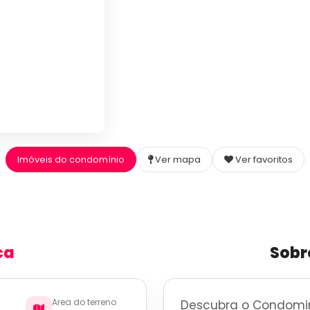
Imóveis do condomínio
Ver mapa
Ver favoritos
ca
Sobr
Area do terreno
Descubra o Condomin