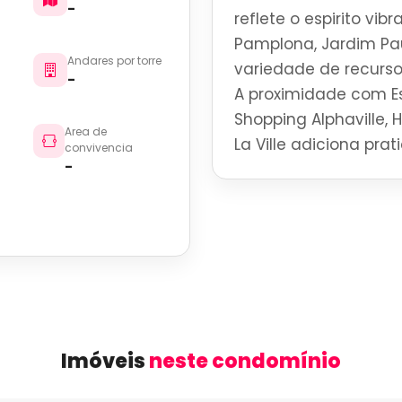
-
reflete o espirito vi
Pamplona, Jardim Pau
Andares por torre
variedade de recurso
-
A proximidade com Es
Shopping Alphaville, 
Area de
La Ville adiciona pra
convivencia
-
Imóveis
neste condomínio