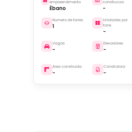
empreendimento
construcao
Ébano
-
Numero de torres
Unidades por
1
torre
-
Vagas
Elevadores
-
-
Area construida
Construtora
-
-