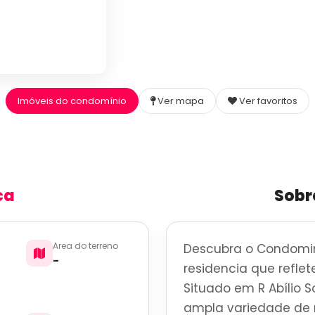
Imóveis do condomínio
Ver mapa
Ver favoritos
ca
Sobr
Area do terreno
Descubra o Condomini
-
residencia que reflete
Situado em R Abílio S
ampla variedade de r