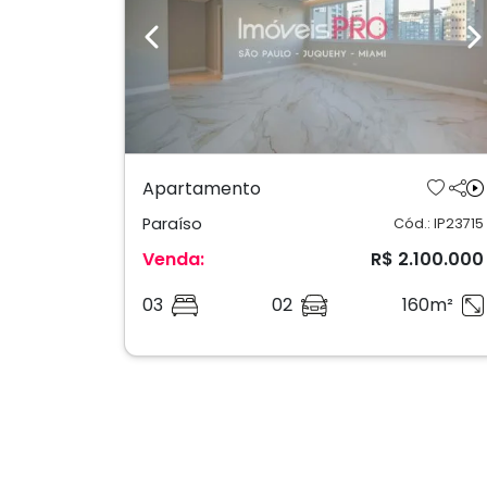
Previous
N
Apartamento
Paraíso
Cód.: IP23715
Venda:
R$ 2.100.000
03
02
160m²