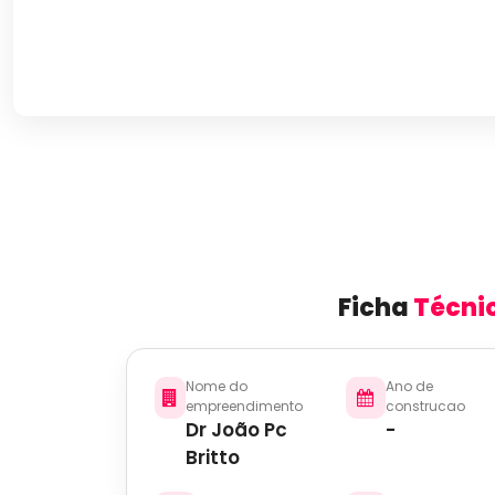
Ficha
Técni
Nome do
Ano de
empreendimento
construcao
Dr João Pc
-
Britto