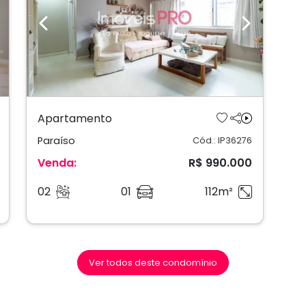
ext
Previous
Next
Apartamento
Paraíso
Cód.: IP36276
Venda:
R$ 990.000
02
01
112m²
Ver todos deste condomínio