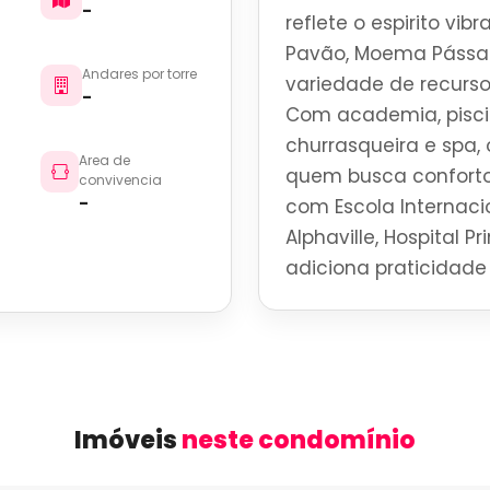
-
reflete o espirito vi
Pavão, Moema Pássar
Andares por torre
variedade de recurso
-
Com academia, piscin
churrasqueira e spa,
Area de
quem busca conforto
convivencia
-
com Escola Internaci
Alphaville, Hospital P
adiciona praticidade 
Imóveis
neste condomínio