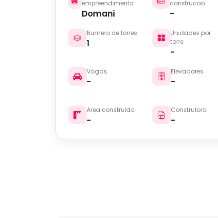
empreendimento
construcao
Domani
-
Numero de torres
Unidades por
1
torre
-
Vagas
Elevadores
-
-
Area construida
Construtora
-
-