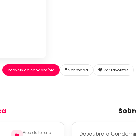
Imóveis do condomínio
Ver mapa
Ver favoritos
ca
Sobr
Area do terreno
Descubra o Condomin