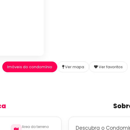
Imóveis do condomínio
Ver mapa
Ver favoritos
ca
Sobr
Area do terreno
Descubra o Condomini