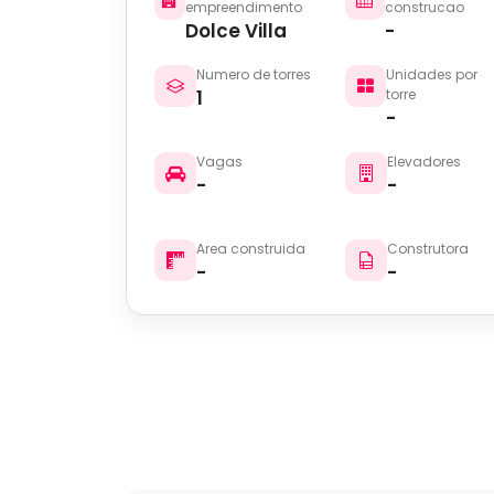
empreendimento
construcao
Dolce Villa
-
Numero de torres
Unidades por
1
torre
-
Vagas
Elevadores
-
-
Area construida
Construtora
-
-