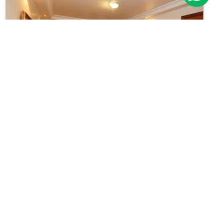
Previous
Next
Sobrado
Vila Nova Conceição
Cód.: IP11399
Venda:
R$ 2.600.000
03
02
134m²