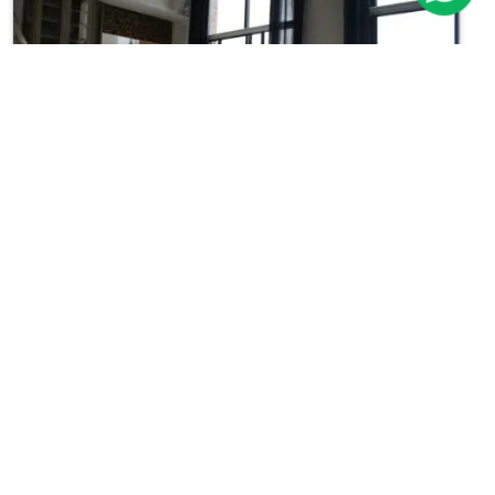
Previous
Next
Apartamento
Morumbi
Cód.: IP17299
Venda:
R$ 1.400.000
03
04
184m²