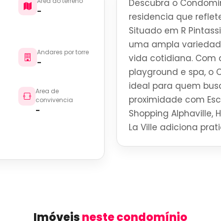
Area do terreno
Descubra o Condomin
-
residencia que reflete
Situado em R Pintass
uma ampla variedade
Andares por torre
vida cotidiana. Com 
-
playground e spa, o 
ideal para quem busc
Area de
proximidade com Esco
convivencia
-
Shopping Alphaville, 
La Ville adiciona pra
Imóveis
neste condomínio