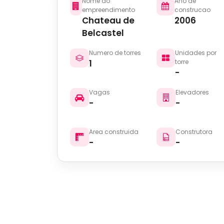
Nome do
Ano de
empreendimento
construcao
Chateau de
2006
Belcastel
Numero de torres
Unidades por
1
torre
-
Vagas
Elevadores
-
-
Area construida
Construtora
-
-