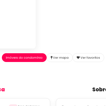
Imóveis do condomínio
Ver mapa
Ver favoritos
ca
Sobr