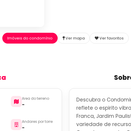
Imóveis do condomínio
Ver mapa
Ver favoritos
ca
Sobr
Area do terreno
Descubra o Condomin
-
reflete o espirito vib
Franca, Jardim Pauli
Andares por torre
variedade de recurso
-