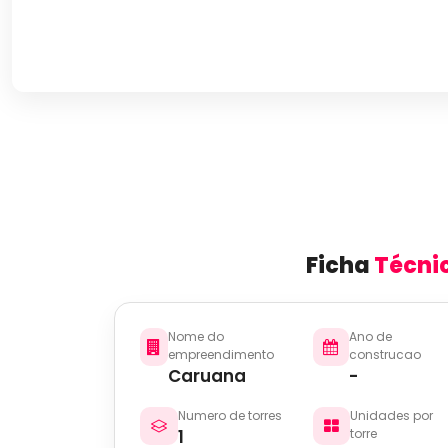
Ficha
Técni
Nome do
Ano de
empreendimento
construcao
Caruana
-
Numero de torres
Unidades por
1
torre