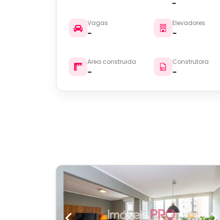
-
Vagas
Elevadores
-
-
Area construida
Construtora
-
-