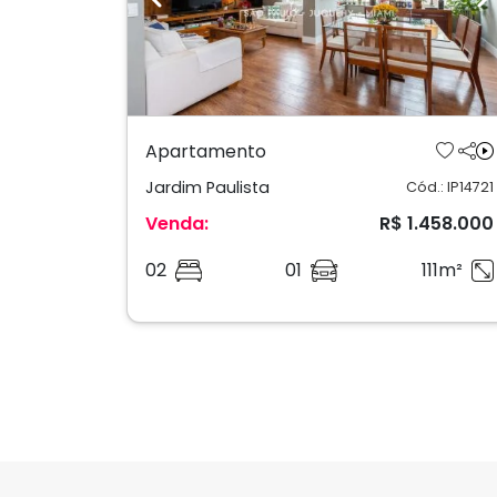
Previous
N
Apartamento
Jardim Paulista
Cód.: IP14721
Venda:
R$ 1.458.000
02
01
111m²