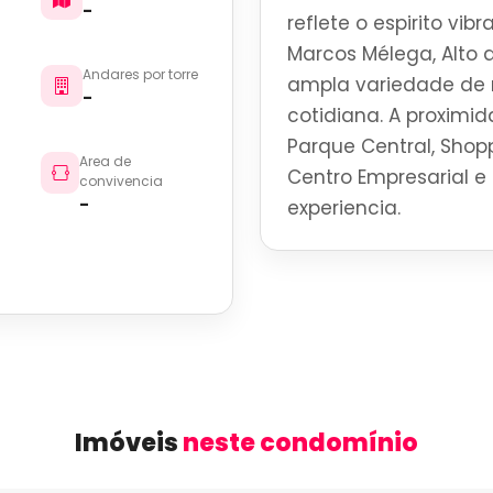
-
reflete o espirito vi
Marcos Mélega, Alto d
Andares por torre
ampla variedade de r
-
cotidiana. A proximid
Parque Central, Shoppi
Area de
Centro Empresarial e 
convivencia
-
experiencia.
Imóveis
neste condomínio