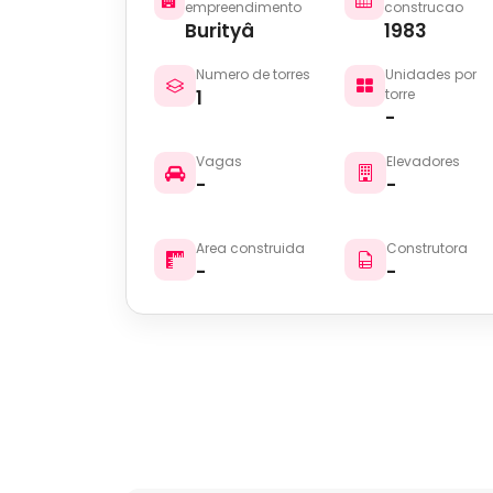
empreendimento
construcao
Burityâ
1983
Numero de torres
Unidades por
1
torre
-
Vagas
Elevadores
-
-
Area construida
Construtora
-
-