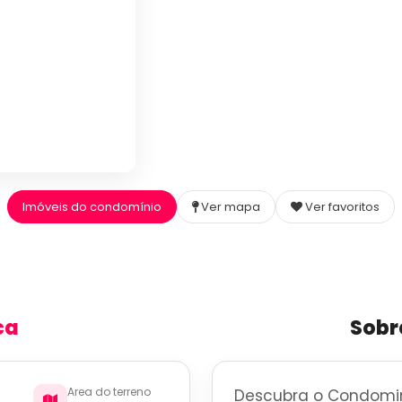
Imóveis do condomínio
Ver mapa
Ver favoritos
ca
Sobr
Area do terreno
Descubra o Condomin