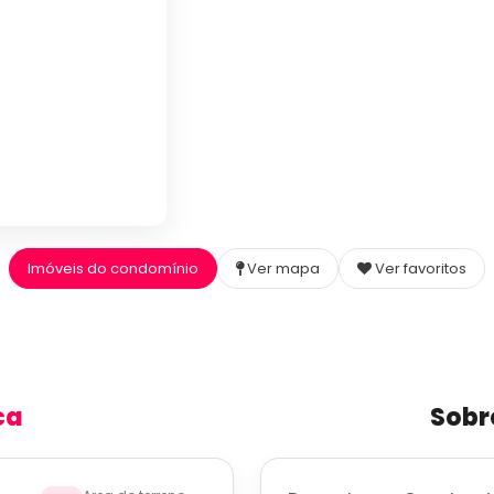
Imóveis do condomínio
Ver mapa
Ver favoritos
ca
Sobr