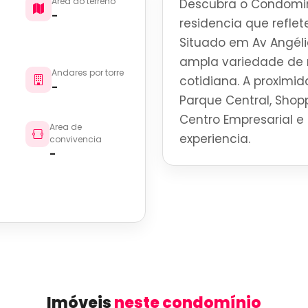
Area do terreno
Descubra o Condomini
-
residencia que reflete
Situado em Av Angéli
ampla variedade de r
Andares por torre
cotidiana. A proximid
-
Parque Central, Shoppi
Centro Empresarial e 
Area de
experiencia.
convivencia
-
Imóveis
neste condomínio