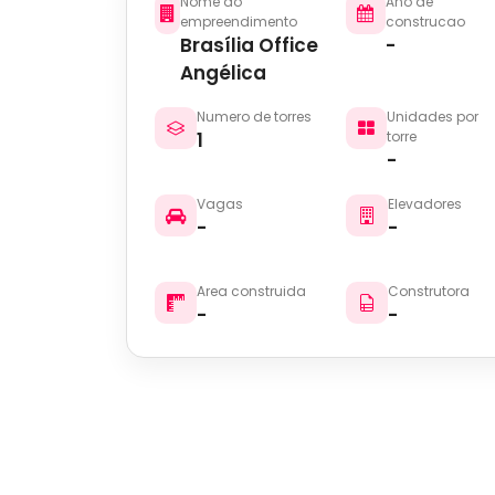
Nome do
Ano de
empreendimento
construcao
Brasília Office
-
Angélica
Numero de torres
Unidades por
1
torre
-
Vagas
Elevadores
-
-
Area construida
Construtora
-
-