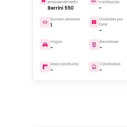
empreendimento
construcao
Berrini 550
-
Numero de torres
Unidades por
1
torre
-
Vagas
Elevadores
-
-
Area construida
Construtora
-
-