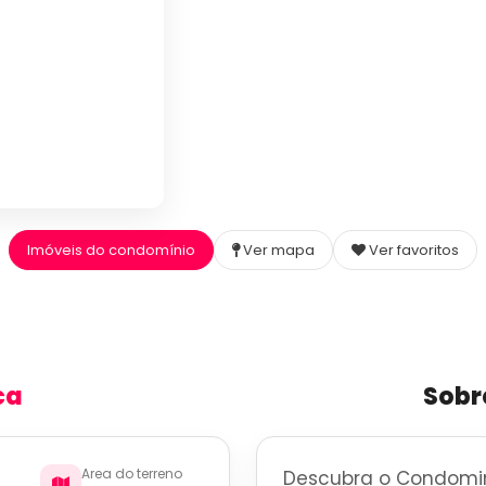
Imóveis do condomínio
Ver mapa
Ver favoritos
ca
Sobr
Area do terreno
Descubra o Condomini