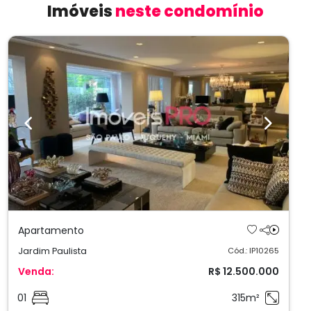
Imóveis
neste condomínio
Previous
Next
Apartamento
Jardim Paulista
Cód.: IP10265
Venda:
R$ 12.500.000
01
315m²