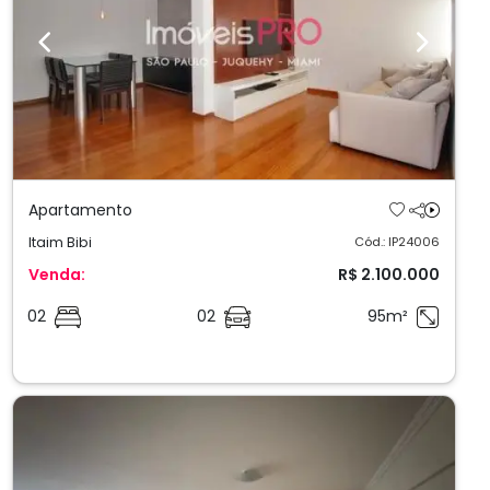
Previous
Next
Apartamento
Itaim Bibi
Cód.: IP24006
Venda:
R$ 2.100.000
02
02
95m²