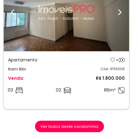
Previous
Next
Apartamento
Itaim Bibi
Cód.: IP39308
Venda:
R$ 1.800.000
03
02
86m²
Ver todos deste condomínio