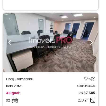
Previous
Next
Conj. Comercial
Bela Vista
Cód.: IP33676
Aluguel:
R$ 37.585
02
250m²