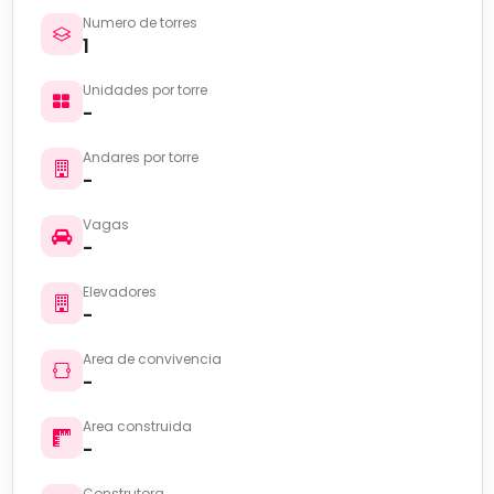
Numero de torres
1
Unidades por torre
-
Andares por torre
-
Vagas
-
Elevadores
-
Area de convivencia
-
Area construida
-
Construtora