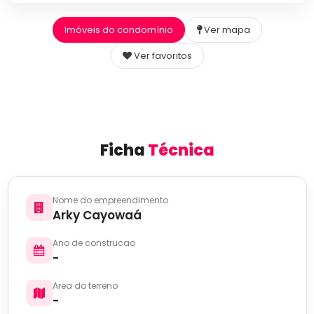
Imóveis do condomínio
Ver mapa
Ver favoritos
Ficha
Técnica
Nome do empreendimento
Arky Cayowaá
Ano de construcao
-
Area do terreno
-