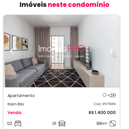
Imóveis
neste condomínio
Previous
Next
Apartamento
Itaim Bibi
Cód.: IP37989
Venda:
R$ 1.400.000
02
01
88m²