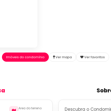
Imóveis do condomínio
Ver mapa
Ver favoritos
ca
Sobr
Area do terreno
Descubra o Condomin