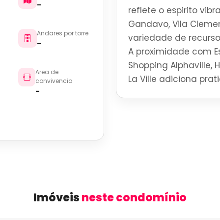
-
reflete o espirito vi
Gandavo, Vila Cleme
Andares por torre
variedade de recurso
-
A proximidade com Es
Shopping Alphaville, 
Area de
La Ville adiciona pra
convivencia
-
Imóveis
neste condomínio