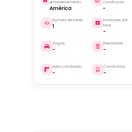
empreendimento
construcao
América
-
Numero de torres
Unidades por
1
torre
-
Vagas
Elevadores
-
-
Area construida
Construtora
-
-