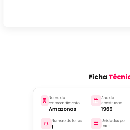
Ficha
Técni
Nome do
Ano de
empreendimento
construcao
Amazonas
1969
Numero de torres
Unidades por
1
torre