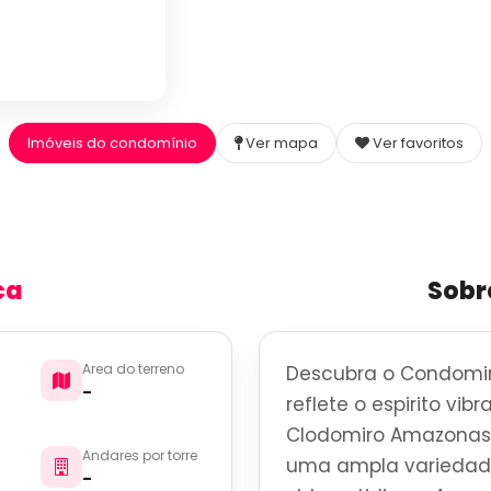
Imóveis do condomínio
Ver mapa
Ver favoritos
ca
Sobr
Area do terreno
Descubra o Condomin
-
reflete o espirito vi
Clodomiro Amazonas, 
Andares por torre
uma ampla variedade
-