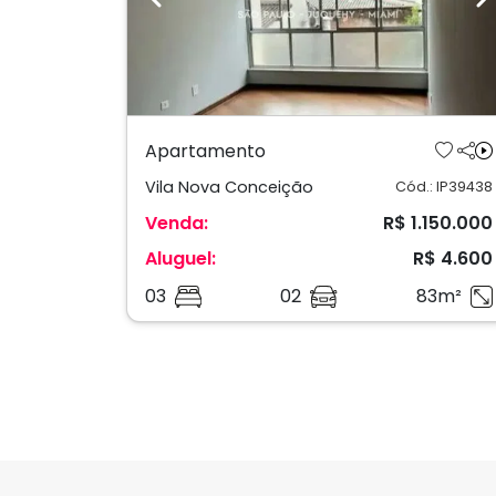
Previous
N
Apartamento
Vila Nova Conceição
Cód.: IP39438
Venda:
R$ 1.150.000
Aluguel:
R$ 4.600
03
02
83m²