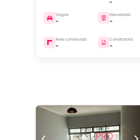
-
Vagas
Elevadores
-
-
Area construida
Construtora
-
-