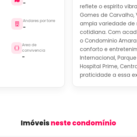
-
reflete o espirito vi
Gomes de Carvalho, V
Andares por torre
ampla variedade de r
-
cotidiana. Com acade
o Condominio Amaral
Area de
conforto e entreteni
convivencia
-
Internacional, Parque 
Hospital Prime, Centro
praticidade a essa ex
Imóveis
neste condomínio