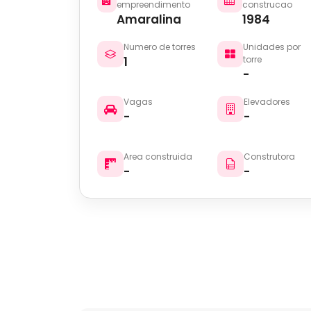
empreendimento
construcao
Amaralina
1984
Numero de torres
Unidades por
1
torre
-
Vagas
Elevadores
-
-
Area construida
Construtora
-
-