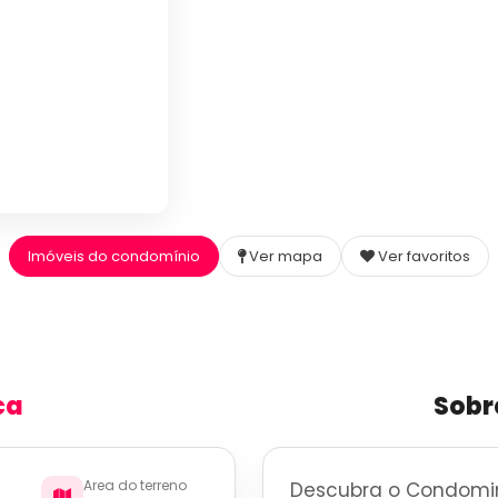
Imóveis do condomínio
Ver mapa
Ver favoritos
ca
Sobr
Area do terreno
Descubra o Condomin