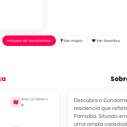
Imóveis do condomínio
Ver mapa
Ver favoritos
ca
Sobr
Area do terreno
Descubra o Condomini
-
residencia que reflet
Parnaíba. Situado em A
uma ampla variedade