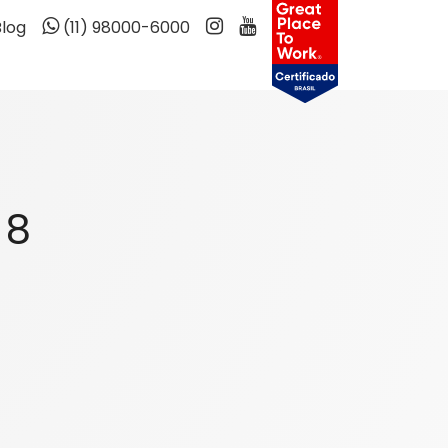
Blog
(11) 98000-6000
 8