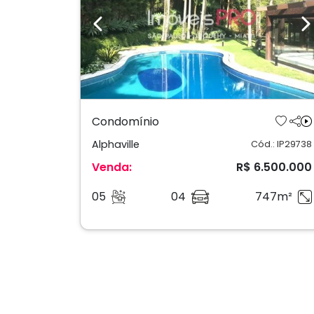
Previous
N
Condomínio
Alphaville
Cód.: IP29738
Venda:
R$ 6.500.000
05
04
747m²