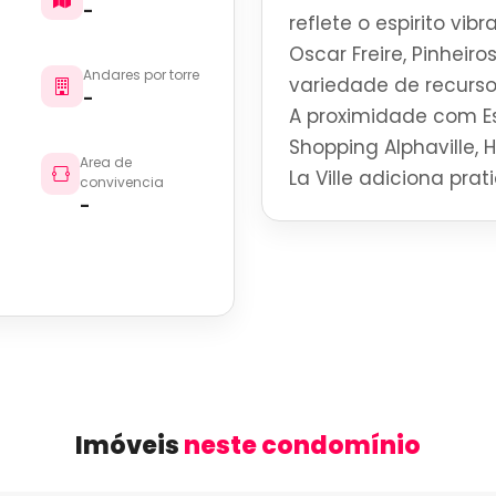
-
reflete o espirito vi
Oscar Freire, Pinheir
Andares por torre
variedade de recurso
-
A proximidade com Es
Shopping Alphaville, 
Area de
La Ville adiciona pra
convivencia
-
Imóveis
neste condomínio