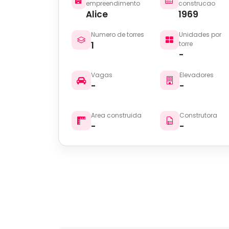
empreendimento
construcao
Alice
1969
Numero de torres
Unidades por
1
torre
-
Vagas
Elevadores
-
-
Area construida
Construtora
-
-