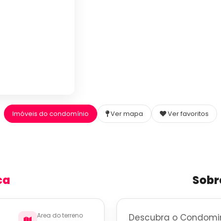
Imóveis do condomínio
Ver mapa
Ver favoritos
ca
Sobr
Area do terreno
Descubra o Condomin