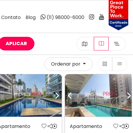
Contato
Blog
(11) 98000-6000
APLICAR
Ordenar por
Previous
Next
Previous
N
Apartamento
Apartamento