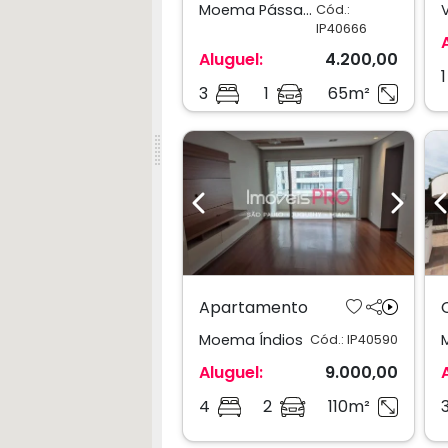
Moema Pássaros
Cód.:
IP40666
Aluguel:
4.200,00
1
3
1
65m²
Previous
Next
Apartamento
Moema Índios
Cód.: IP40590
Aluguel:
9.000,00
4
2
110m²