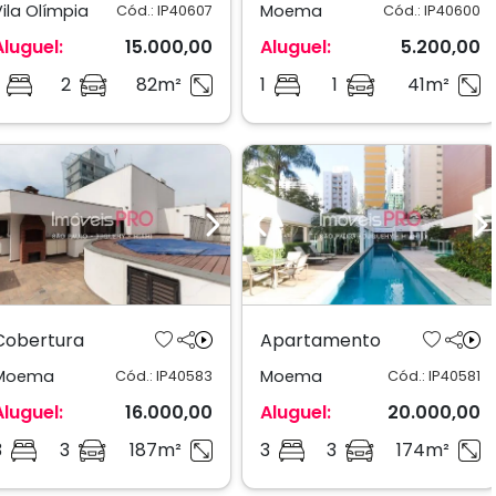
Vila Olímpia
Moema
Cód.: IP40607
Cód.: IP40600
Aluguel:
15.000,00
Aluguel:
5.200,00
2
82m²
1
1
41m²
Previous
Next
Previous
N
Cobertura
Apartamento
Moema
Moema
Cód.: IP40583
Cód.: IP40581
Aluguel:
16.000,00
Aluguel:
20.000,00
3
3
187m²
3
3
174m²