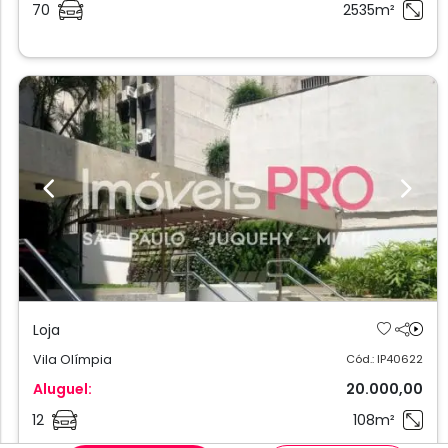
70
2535m²
Previous
Next
Loja
Vila Olímpia
Cód.: IP40622
Aluguel:
20.000,00
12
108m²