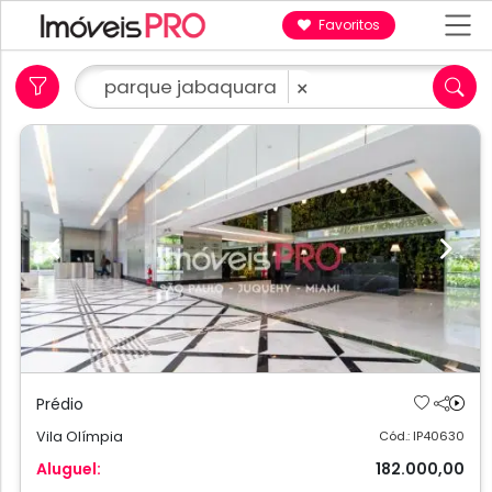
Favoritos
parque jabaquara
×
Previous
Next
Prédio
Vila Olímpia
Cód.: IP40630
Aluguel:
182.000,00