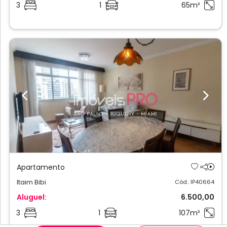
3
1
65m²
Previous
Next
Apartamento
Itaim Bibi
Cód.: IP40664
Aluguel:
6.500,00
3
1
107m²