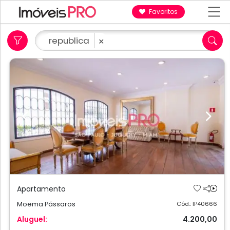
Favoritos
republica
×
Previous
Next
Apartamento
Moema Pássaros
Cód.: IP40666
Aluguel:
4.200,00