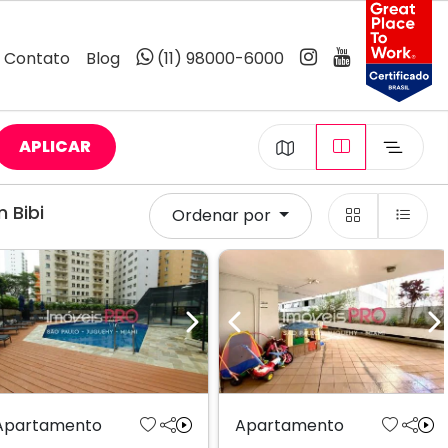
Contato
Blog
(11) 98000-6000
APLICAR
 Bibi
Ordenar por
Previous
Next
Previous
N
Apartamento
Apartamento