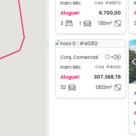
Itaim Bibi
I
Cód.: IP40572
Aluguel:
6.700,00
3
1
130m²
Previous
Next
Conj. Comercial
Itaim Bibi
Cód.: IP40312
Aluguel:
307.368,76
32
1302m²
I
1