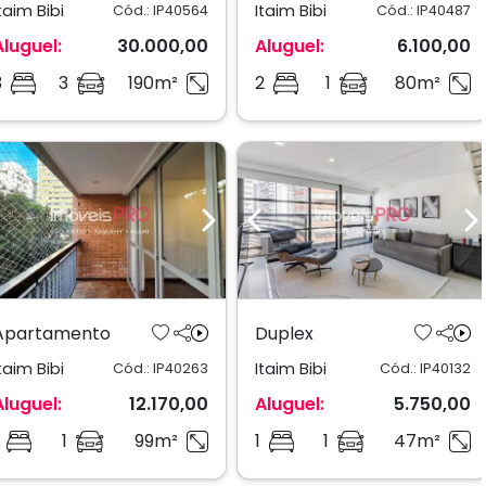
taim Bibi
Itaim Bibi
Cód.: IP40564
Cód.: IP40487
Aluguel:
30.000,00
Aluguel:
6.100,00
3
3
190m²
2
1
80m²
Previous
Next
Previous
N
Apartamento
Duplex
taim Bibi
Itaim Bibi
Cód.: IP40263
Cód.: IP40132
Aluguel:
12.170,00
Aluguel:
5.750,00
1
99m²
1
1
47m²