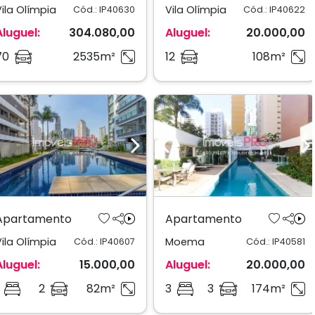
Vila Olímpia
Vila Olímpia
Cód.: IP40630
Cód.: IP40622
Aluguel:
304.080,00
Aluguel:
20.000,00
70
2535m²
12
108m²
Previous
Next
Previous
N
Apartamento
Apartamento
Vila Olímpia
Moema
Cód.: IP40607
Cód.: IP40581
Aluguel:
15.000,00
Aluguel:
20.000,00
2
82m²
3
3
174m²