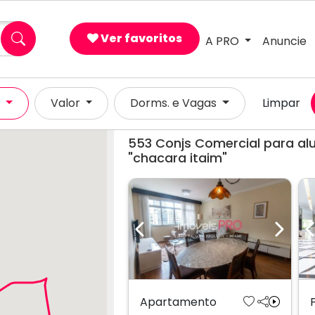
×
Ver favoritos
A PRO
Anuncie
l
Valor
Dorms. e Vagas
Limpar
553
Conjs Comercial para al
"chacara itaim"
Previous
Next
Apartamento