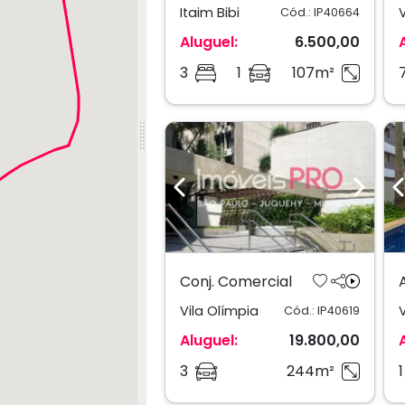
Itaim Bibi
Cód.: IP40664
Aluguel:
6.500,00
3
1
107m²
Previous
Next
Conj. Comercial
Vila Olímpia
Cód.: IP40619
Aluguel:
19.800,00
3
244m²
1