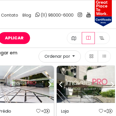
Contato
Blog
(11) 98000-6000
APLICAR
ugar em
Ordenar por
Previous
Next
Previous
N
Prédio
Loja