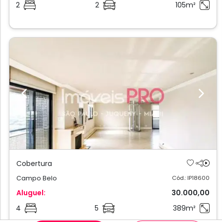
2
2
105m²
Previous
Next
Cobertura
Campo Belo
Cód.: IP18600
Aluguel:
30.000,00
4
5
389m²