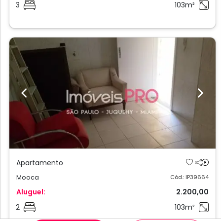
3
103m²
Previous
Next
Apartamento
Mooca
Cód.: IP39664
Aluguel:
2.200,00
2
103m²