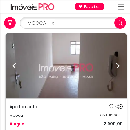
Favoritos
MOOCA
×
Previous
Next
Apartamento
Mooca
Cód.: IP39665
Aluguel:
2.900,00